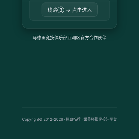
线路③ → 点击进入
马德里竞技俱乐部亚洲区官方合作伙伴
Copyright© 2012-2026 · 稳台推荐 · 世界杯指定投注平台